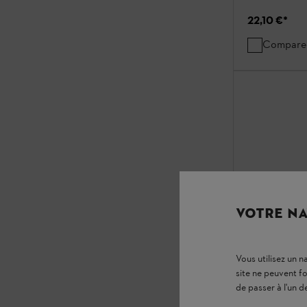
22,10 €
*
Compare
VOTRE NA
Vous utilisez un 
site ne peuvent f
Lunettes de 
de passer à l'un d
claires