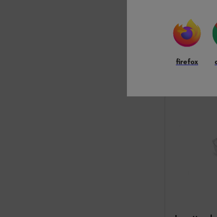
Lunettes de prot
Lunettes intég
portent des lu
30,90 €
*
firefox
Compare