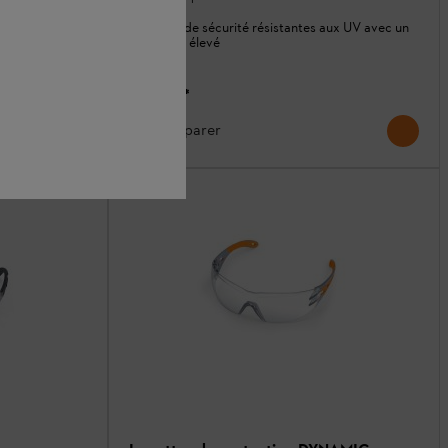
Lunettes de sécurité résistantes aux UV avec un
contraste élevé
10,20 €
*
Comparer