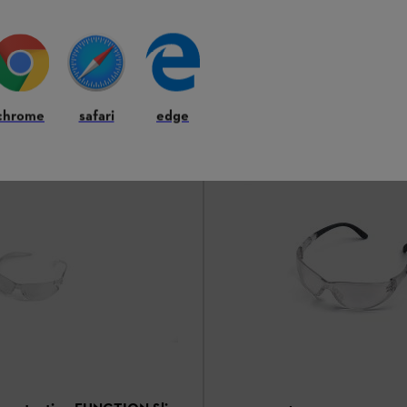
transparent sans revêtement
ection
rales, également pour ceux qui
nettes
5,10 €
*
chrome
safari
edge
r
Comparer