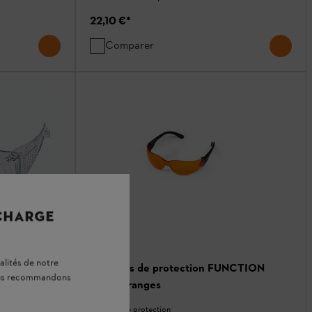
22,10 €
*
Comparer
 CHARGE
alités de notre
dard
Lunettes de protection FUNCTION
vous recommandons
Light, oranges
tique
Lunettes de protection