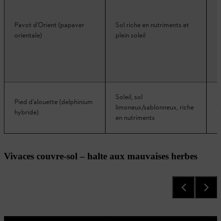
Pavot d’Orient (papaver
Sol riche en nutriments et
7
orientale)
plein soleil
Soleil, sol
Pied d’alouette (delphinium
limoneux/sablonneux, riche
1
hybride)
en nutriments
Vivaces couvre-sol – halte aux mauvaises herbes