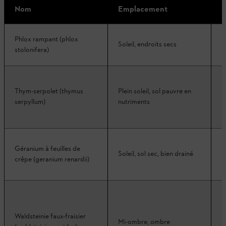
Nom
Emplacement
H
Phlox rampant (phlox
Soleil, endroits secs
5
stolonifera)
Thym-serpolet (thymus
Plein soleil, sol pauvre en
5
serpyllum)
nutriments
Géranium à feuilles de
Soleil, sol sec, bien drainé
2
crêpe (geranium renardii)
Waldsteinie faux-fraisier
Mi-ombre, ombre
2