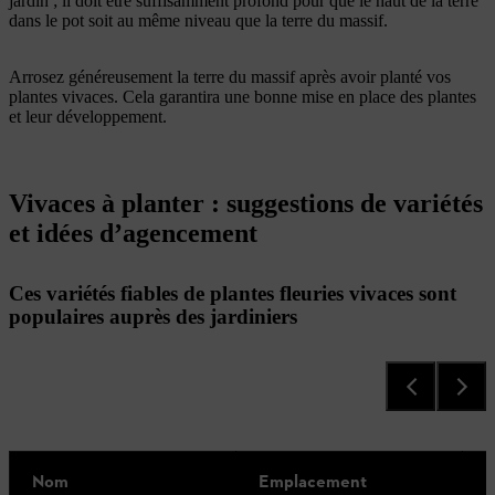
jardin ; il doit être suffisamment profond pour que le haut de la terre
dans le pot soit au même niveau que la terre du massif.
Arrosez généreusement la terre du massif après avoir planté vos
plantes vivaces. Cela garantira une bonne mise en place des plantes
et leur développement.
Vivaces à planter : suggestions de variétés
et idées d’agencement
Ces variétés fiables de plantes fleuries vivaces sont
populaires auprès des jardiniers
Nom
Emplacement
H