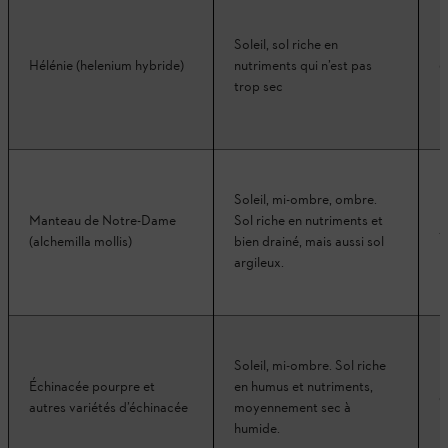
Soleil, sol riche en
Hélénie (helenium hybride)
nutriments qui n’est pas
6
trop sec
Soleil, mi-ombre, ombre.
Manteau de Notre-Dame
Sol riche en nutriments et
4
(alchemilla mollis)
bien drainé, mais aussi sol
argileux.
Soleil, mi-ombre. Sol riche
Échinacée pourpre et
en humus et nutriments,
8
autres variétés d’échinacée
moyennement sec à
humide.