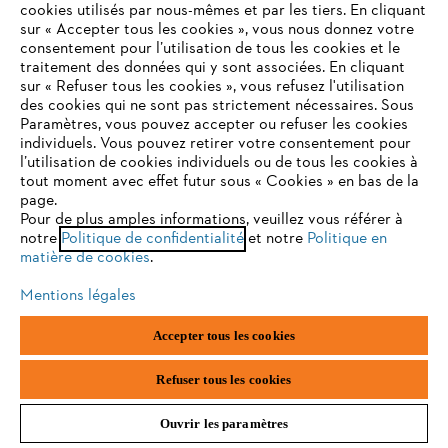
cookies utilisés par nous-mêmes et par les tiers. En cliquant
sur « Accepter tous les cookies », vous nous donnez votre
5
Plantes vivaces compagnes
40-60
consentement pour l’utilisation de tous les cookies et le
VOTRE NAVIGATEUR INTERNET
traitement des données qui y sont associées. En cliquant
N'EST PLUS PRIS EN CHARGE
sur « Refuser tous les cookies », vous refusez l'utilisation
7
Vivaces de remplissage
20-40
des cookies qui ne sont pas strictement nécessaires. Sous
Paramètres, vous pouvez accepter ou refuser les cookies
individuels. Vous pouvez retirer votre consentement pour
Vous utilisez un navigateur Internet que nous ne prenons plus
l’utilisation de cookies individuels ou de tous les cookies à
en charge, et certaines fonctionnalités de notre site ne
m
Plantes couvre-sol
max. 10
tout moment avec effet futur sous « Cookies » en bas de la
peuvent fonctionner correctement. Pour une utilisation
page.
optimale de notre site, nous vous recommandons de passer à
Pour de plus amples informations, veuillez vous référer à
notre
l'un des navigateurs suivants :
Politique de confidentialité
et notre
Politique en
matière de cookies
.
Quelle est la fréquence d’arrosage des plantes
vivaces ?
Mentions légales
firefox
chrome
Accepter tous les cookies
En règle générale, nous recommandons d’arroser les plantes moins
fréquemment, mais
plus généreusement
. Une ou deux fois par
safari
edge
semaine suffisent généralement, selon la météo et le type de vivaces
Refuser tous les cookies
que vous avez plantées. Pendant les périodes de sécheresse, arrosez
vos plantes plus souvent, sans quoi leurs racines ne pourront pas se
Ouvrir les paramètres
développer suffisamment profondément et les plantes vivaces seront
moins robustes. Les plantes vivaces alpines et de prairie ont besoin