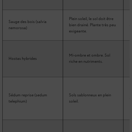
Plein soleil, le sol doit être
Sauge des bois (salvia
bien drainé. Plante très peu
3
nemorosa)
exigeante.
Mi-ombre et ombre. Sol
Hostas hybrides
3
riche en nutriments.
Sédum reprise (sedum
Sols sablonneux en plein
4
telephium)
soleil.