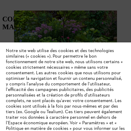
CONSEILS POUR PLANTER UN
MASSIF DE PLANTES VIVACES
Notre site web utilise des cookies et des technologies
TYPES DE PLANTES VIVACES ET DENSITÉ
similaires (« cookies »). Pour permettre le bon
DE PLANTATION
fonctionnement de notre site web, nous utilisons certains «
cookies strictement nécessaires » même sans votre
consentement. Les autres cookies que nous utilisons pour
optimiser la navigation et fournir un contenu personnalisé,
y compris l'analyse du comportement de l'utilisateur,
l'efficacité des campagnes publicitaires, des publicités
personnalisées et la création de profils d'utilisateurs
complets, ne sont placés qu'avec votre consentement. Les
Hauteur de la plante
V
cookies sont utilisés à la fois par nous-mêmes et par des
en cm
tiers (ex. Google ou Tealium). Ces tiers peuvent également
traiter vos données à caractère personnel en dehors de
l’Espace économique européen. Voir « Paramètres » et «
2
Fleurs vivaces
60-100
Politique en matière de cookies » pour vous informer sur les