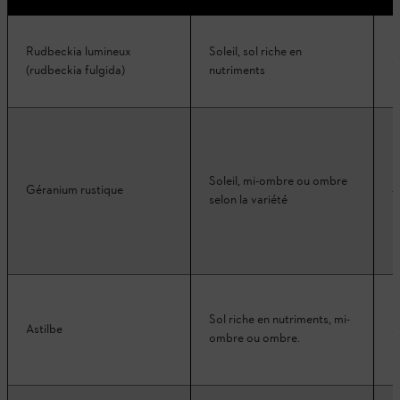
Rudbeckia lumineux
Soleil, sol riche en
J
(rudbeckia fulgida)
nutriments
Soleil, mi-ombre ou ombre
Géranium rustique
4
selon la variété
Sol riche en nutriments, mi-
Astilbe
2
ombre ou ombre.