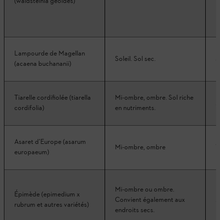
(waldsteinia geoides)
Lampourde de Magellan
Soleil. Sol sec.
5
(acaena buchananii)
Tiarelle cordifiolée (tiarella
Mi-ombre, ombre. Sol riche
2
cordifolia)
en nutriments.
Asaret d’Europe (asarum
Mi-ombre, ombre
1
europaeum)
Mi-ombre ou ombre.
Épimède (epimedium x
Convient également aux
2
rubrum et autres variétés)
endroits secs.