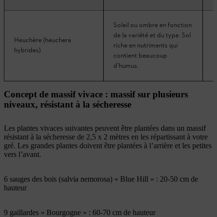
Soleil ou ombre en fonction
de la variété et du type. Sol
Heuchère (heuchera
riche en nutriments qui
2
hybrides)
contient beaucoup
d’humus.
Concept de massif vivace : massif sur plusieurs
niveaux, résistant à la sécheresse
Les plantes vivaces suivantes peuvent être plantées dans un massif
résistant à la sécheresse de 2,5 x 2 mètres en les répartissant à votre
gré. Les grandes plantes doivent être plantées à l’arrière et les petites
vers l’avant.
6 sauges des bois (salvia nemorosa) « Blue Hill » : 20-50 cm de
hauteur
9 gaillardes « Bourgogne » : 60-70 cm de hauteur