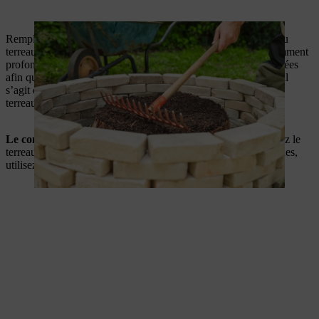
Remplissez soigneusement le reste du bord de la pierre avec du
terreau frais. Veillez à ce que la couche de terreau soit suffisamment
profonde pour les espèces de plantes que vous avez sélectionnées
afin qu’elles puissent prospérer correctement. Dans notre cas, il
s’agit de différentes herbes aromatiques. Répartissez ensuite le
terreau uniformément avec le râteau.
Le conseil pro de STIHL
:
Pour les petites surfaces, renversez le
terreau directement du sac de terreau et pour les grandes souches,
utilisez une pelle et une brouette.