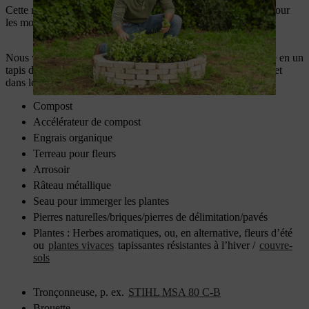
Cette méthode d’enlèvement d’une souche d’arbre est idéale pour
les mois de mars à novembre.
Nous vous montrons comment transformer une souche d’arbre en un
tapis de fleurs ou un parterre d’herbes fraîches, avec élégance et
dans le respect de l’environnement.
Compost
Accélérateur de compost
Engrais organique
Terreau pour fleurs
Arrosoir
Râteau métallique
Seau pour immerger les plantes
Pierres naturelles/briques/pierres de délimitation/pavés
Plantes : Herbes aromatiques, ou, en alternative, fleurs d’été
ou
plantes vivaces
tapissantes résistantes à l’hiver /
couvre-
sols
Tronçonneuse, p. ex.
STIHL MSA 80 C-B
Brouette