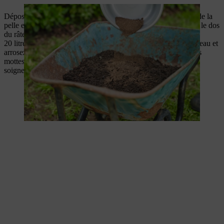
Déposez maintenant le compost enrichi sur la souche à l’aide de la
pelle et insérez soigneusement le compost dans les fentes avec le dos
du râteau. Selon la taille de la souche, cela représente environ
20 litres. Tapotez soigneusement le compost avec le dos du râteau et
arrosez ensuite avec un arrosoir. Tapotez également la terre des
mottes de gazon retirées autour des pierres et piétinez-la
soigneusement.