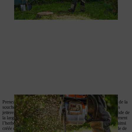
Prenez maintenant votre bêche et enfoncez-la à environ 30 cm de la
souche, à 10 cm de profondeur, pour enlever le gazon que vous
jetterez plus tard comme
déchet de jardin
. Tracez ainsi une bande de
la largeur d’une bêche autour de la souche. Soulevez complètement
l’herbe et retirez la terre avec la bêche. Le fond de la tranchée ainsi
créée doit être aussi plat que possible. Pour cela, il est préférable de