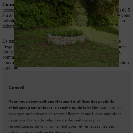
Conseil de pro de STIHL
:
ajoutez du terreau au printemps si
nécessaire. Selon sa taille, la souche se décompose déjà au bout de 5
à 6 ans environ et est alors suffisamment décomposée pour que vous
puissiez la découper facilement à la hache et à la bêche et vous en
débarrasser.
Le temps nécessaire à la souche pour se décomposer dépend de
l’espèce d’arbre. Par exemple, le chêne prend plus de temps que le
bouleau. Pour la plantation, les herbes aromatiques sont idéales,
comme dans notre exemple, mais les fleurs d’été ou les plantes
couvre-sol aident également à rendre le processus de décomposition
agréable.
Conseil
Nous vous déconseillons vivement d’utiliser des produits
chimiques pour enlever la souche ou de la brûler
, car le sol et
les organismes vivants en seront affectés et une fumée nuisible se
dégagera. Au lieu de cela, il existe des méthodes plus
respectueuses de l’environnement pour retirer les racines des
arbres, par exemple en les déterrant.