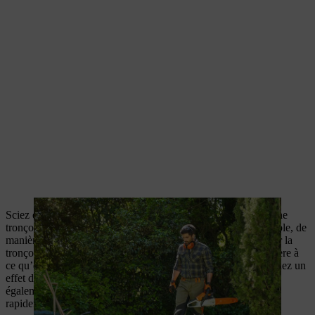
Sciez ensuite la souche d’arbre en partant du haut à l’aide d’une
tronçonneuse, en formant des croix aussi profondes que possible, de
manière à obtenir une sorte de damier. Veillez à ne pas pousser la
tronçonneuse lors du sciage, mais seulement à la tirer de manière à
ce qu’elle scie avec la chaîne en mouvement. Sinon vous risquez un
effet de rebond et vous voulez absolument éviter cela. Évitez
également de scier dans le sol, sinon la chaîne s’émousse très
rapidement.