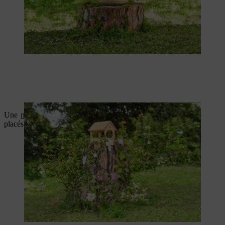
Une
mangeoire
ou un
hôtel à insectes
peuvent également être
placés sur la souche.