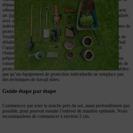
dépasser. C’est pourquoi il est bon de pouvoir compter sur des
vêtements de protection efficaces et sûrs. Portez systématiquement
un
équipement de protection individuelle
pour tous travaux réalisés
avec avec une
tronçonneuse
. L’équipement de protection
individuelle inclut par exemple des bottes de sécurité, des lunettes de
protection, un pantalon à renforts anti-coupures, des gants, etc.
Veuillez consulter le
mode d’emploi
de votre produit pour plus de
détails. Avant la première utilisation, il convient d’étudier en détail
l’appareil et de s’assurer qu’il est en parfait état de marche avant
chaque utilisation. Votre
revendeur STIHL
peut, sur demande,
préparer chaque appareil en vue de la première utilisation et vous
conseiller quant au modèle et à la taille appropriés des vêtements de
protection, que vous pourrez essayer en toute tranquillité. N’oubliez
pas qu’un équipement de protection individuelle ne remplace pas
des techniques de travail sûres.
Guide étape par étape
Commencez par scier la souche près du sol, aussi profondément que
possible, pour pouvoir ensuite l’enlever de manière optimale. Nous
recommandons de commencer à environ 5 cm.