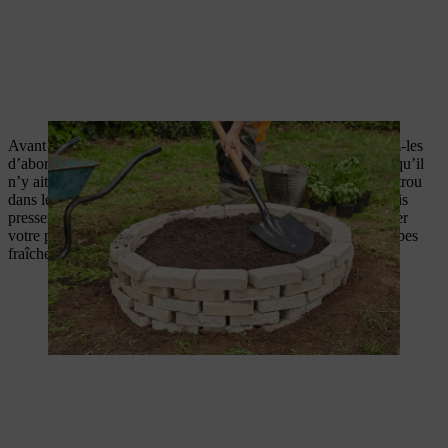
Avant de planter les herbes aromatiques (ou les fleurs), arrosez-les
d’abord en immergeant le pot dans un seau d’eau. Jusqu’à ce qu’il
n’y ait plus de bulles. Ensuite, retirez-les du seau. Creusez un trou
dans le terreau avec les mains, placez la plante à l’intérieur, puis
pressez le terreau sur les côtés. Il ne vous reste plus qu’à arroser
votre petit parterre nouvellement aménagé et à profiter des herbes
fraîches ou de la splendeur des fleurs.