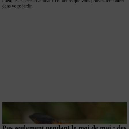
quelques espèces d’animaux communs que vous pouvez rencontrer
dans votre jardin.
Le bourdon des champs, avec sa fourrure jaune-brun, se laisse souvent apercevoir. Il apprécie par exemple le trèfle, les chardons, les vesces et les orties.
Pas seulement pendant le moi de mai : des