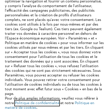
optimiser la navigation et fournir un contenu personnalisé,
y compris l'analyse du comportement de l'utilisateur,
l'efficacité des campagnes publicitaires, des publicités
personnalisées et la création de profils d'utilisateurs
complets, ne sont placés qu'avec votre consentement. Les
L'Entreprise
cookies sont utilisés à la fois par nous-mêmes et par des
tiers (ex. Google ou Tealium). Ces tiers peuvent également
traiter vos données à caractère personnel en dehors de
l’Espace économique européen. Voir « Paramètres » et «
STIHL FAQ
Politique en matière de cookies » pour vous informer sur les
cookies utilisés par nous-mêmes et par les tiers. En cliquant
sur « Accepter tous les cookies », vous nous donnez votre
consentement pour l’utilisation de tous les cookies et le
VOTRE NAVIGATEUR INTERNET
traitement des données qui y sont associées. En cliquant
Contact
N'EST PLUS PRIS EN CHARGE
sur « Refuser tous les cookies », vous refusez l'utilisation
des cookies qui ne sont pas strictement nécessaires. Sous
Paramètres, vous pouvez accepter ou refuser les cookies
individuels. Vous pouvez retirer votre consentement pour
Vous utilisez un navigateur Internet que nous ne prenons plus
l’utilisation de cookies individuels ou de tous les cookies à
en charge, et certaines fonctionnalités de notre site ne
tout moment avec effet futur sous « Cookies » en bas de la
Politique de protection des données
peuvent fonctionner correctement. Pour une utilisation
page.
optimale de notre site, nous vous recommandons de passer à
Pour de plus amples informations, veuillez vous référer à
Mentions légales
Utilisation des cookies
notre
l'un des navigateurs suivants :
Politique de confidentialité
et notre
Politique en
matière de cookies
.