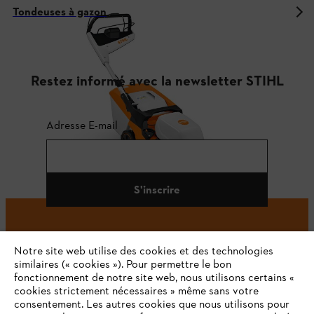
Tondeuses à gazon
Restez informé avec la newsletter STIHL
Adresse E-mail
S'inscrire
Notre site web utilise des cookies et des technologies
#STIHL
similaires (« cookies »). Pour permettre le bon
fonctionnement de notre site web, nous utilisons certains «
cookies strictement nécessaires » même sans votre
consentement. Les autres cookies que nous utilisons pour