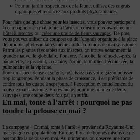
Pour un jardin respectueux de la faune, utilisez des engrais
organiques et renoncez aux produits phytosanitaires
Pour faire quelque chose pour les insectes, vous pouvez participer à
la campagne « En mai, tonte à l’arrêt », construire vous-même un
hôtel à insectes
ou
créer une prairie de fleurs sauvages
. De plus,
vous pouvez utiliser du compost ou de l’engrais organique à la place
de produits phytosanitaires même au-delà du mois de mai sans tonte.
Parmi les plantes favorables aux insectes, on trouve notamment la
grande mauve, le globulaire, l’onagre, l’ancolie, la reine-des-prés, la
pâquerette, le pissenlit, la cataire, l’orpin, le muflier, l’échinacée, la
pulmonaire et la vipérine.
Pour un aspect dense et soigné, ne laissez pas votre gazon pousser
trop longtemps. Pendant la phase de croissance, il est préférable de
tondre tous les quatre à sept jours, à l’exception éventuellement du
mois de mai sans tonte. En revanche, pour une prairie de fleurs
sauvages, une coupe deux fois par an suffit.
En mai, tonte à l’arrêt : pourquoi ne pas
tondre la pelouse en mai ?
La campagne « En mai, tonte à l’arrêt » provient du Royaume-Uni,
mais gagne en popularité en Europe. Il y a de bonnes raisons de ne
pas tondre la pelouse en mai. Au printemps, on observe une forte