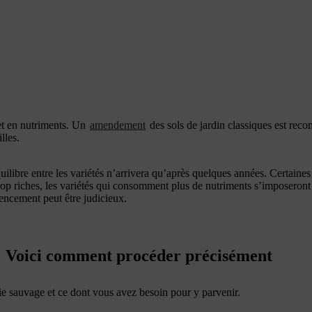
et en nutriments. Un
amendement
des sols de jardin classiques est re
illes.
ilibre entre les variétés n’arrivera qu’après quelques années. Certaines 
trop riches, les variétés qui consomment plus de nutriments s’imposeron
mencement peut être judicieux.
 : Voici comment procéder précisément
ie sauvage et ce dont vous avez besoin pour y parvenir.