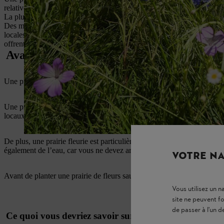
relatives aux semences utilisées.
La plupart des fleurs sauvages poussent bien sur un sol maigre. Si vous
Des mélanges de graines spéciaux peuvent être utilisés comme semence
locales et sont inutiles pour de nombreux insectes, mais leurs fleurs 
offrent un compromis intéressant.
Avantages d’une prairie de fleurs sauvage
Une prairie de fleurs sauvages, outre sa fonction esthétique, est aussi
Une prairie sauvage attire les papillons et les abeilles,
procure un habi
locaux et les fleurs offrent un abri aux hérissons.
De plus, une prairie fleurie est particulièrement
facile d’entretien pa
également de l’eau, car vous ne devez arroser une prairie de fleurs s
VOTRE NA
Avant de planter une prairie de fleurs sauvages, il y a quelques élém
Vous utilisez un 
site ne peuvent f
de passer à l'un d
Ce quoi vous devriez savoir sur les semences