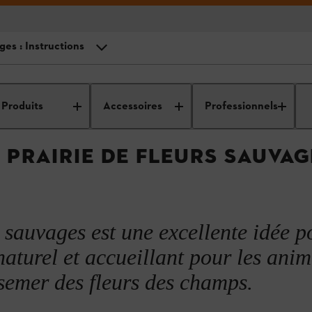
ges : Instructions
t d’entretien des
Nettoyage et entretien de
Comment aménag
ls
votre jardin
son jardin
Produits
Accessoires
Professionnels
s sauvages
 PRAIRIE DE FLEURS SAUVAG
auvages : Instructions
 sauvages est une excellente idée p
aturel et accueillant pour les ani
semer des fleurs des champs.