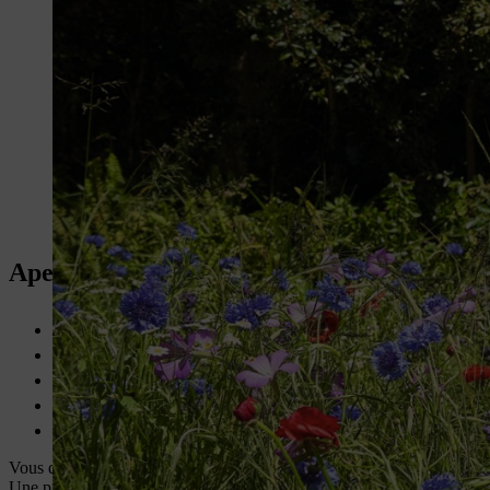
Aperçu : Création d’une prairie de fleurs 
La prairie de fleurs sauvages, un type d’aménagement du jardin 
Ensemencement au printemps ou à la fin de l’été sur sol maigre
Délimiter la surface, ameublir, incorporer du sable de construct
Couper la prairie de fleurs sauvages deux fois par an
Pratiquement pas d’arrosage
Vous devez faucher votre prairie de fleurs sauvages deux fois par an. Un
Une prairie de fleurs sauvages doit être semée au printemps, entre fin