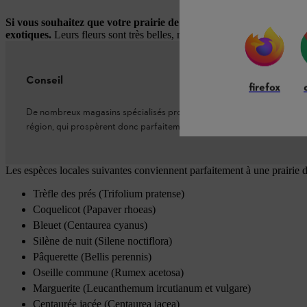
Si vous souhaitez que votre prairie de fleurs des champs repouss
exotiques.
Leurs fleurs sont très belles, mais elles sont moins durable
Conseil
firefox
De nombreux magasins spécialisés proposent des mélanges de graines 
région, qui prospèrent donc parfaitement.
Les espèces locales suivantes conviennent parfaitement à une prairie d
Trèfle des prés (Trifolium pratense)
Coquelicot (Papaver rhoeas)
Bleuet (Centaurea cyanus)
Silène de nuit (Silene noctiflora)
Pâquerette (Bellis perennis)
Oseille commune (Rumex acetosa)
Marguerite (Leucanthemum ircutianum et vulgare)
Centaurée jacée (Centaurea jacea)