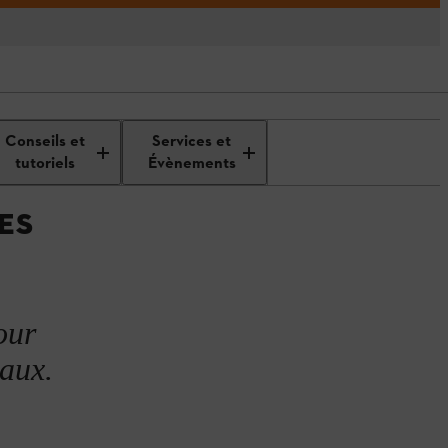
er
Création d’une prairie de fleurs
Conseils et
Services et
sauvages
tutoriels
Évènements
ES
our
maux.