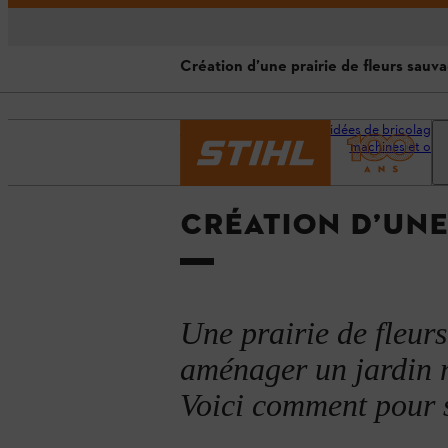
Création d’une prairie de fleurs sauva
Aperçu
Accueil
Conseils et idées de bricolage e
machines et outi
Avantages d’une prairie de fleur
À propos des semences
CRÉATION D’UNE
Le bon moment
Création d’une prairie de fleurs s
Une prairie de fleurs
Après la plantation
aménager un jardin n
Voici comment pour 