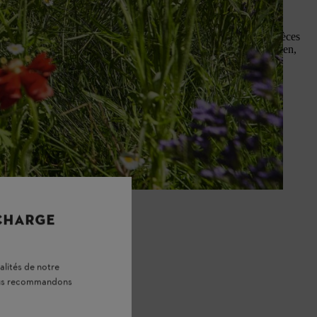
iez pas d’appauvrir le sol avec du sable.
exotiques ne durent pas aussi longtemps que les mélanges d’espèces
ocales et de quelques espèces exotiques, comme le pavot californien,
s de plantes nourrissent les oiseaux
nte régulière. Vous économisez
 CHARGE
ent opportun.
alités de notre
vous recommandons