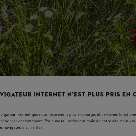
 voulez créer une prairie de fleurs sauvages sur un sol argileux, n’oubl
s pour les prairies de fleurs sauvages. Les mélanges avec des plantes 
sont plus colorées. Des mélanges de graines d’espèces majoritairement l
s
 un
moyen écologique d’aménager son jardin.
tat aux animaux
et invite à observer et à découvrir la nature. Les graine
r rapport à une pelouse traditionnelle,
car elle ne nécessite pas de to
auvages qu’en cas de sécheresse persistante et marquée.
VIGATEUR INTERNET N'EST PLUS PRIS EN
ents à prendre en considération, comme le choix des semences et le mom
navigateur Internet que nous ne prenons plus en charge, et certaines fonctionn
onctionner correctement. Pour une utilisation optimale de notre site, nous 
es navigateurs suivants :