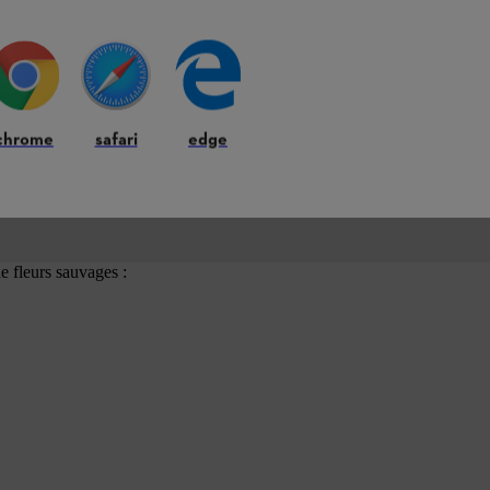
e les années suivantes, choisissez des semences qui ne se composent
s.
chrome
safari
edge
régionaux adaptés aux conditions climatiques et de sol de la
e fleurs sauvages :