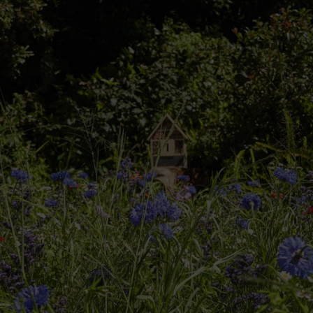
sauvages
écologique et facile d’entretien
ion et semer
e fois en mars et la deuxième après la première floraison : fin juillet o
 mars et mai. Mais vous pouvez aussi créer une prairie de fleurs sauvages