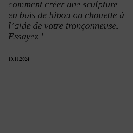
Étape 5 : ajoutez les touches finales
comment créer une sculpture
en bois de hibou ou chouette à
Étape 6 : traitez le bois
l’aide de votre tronçonneuse.
Essayez !
Résumé
19.11.2024