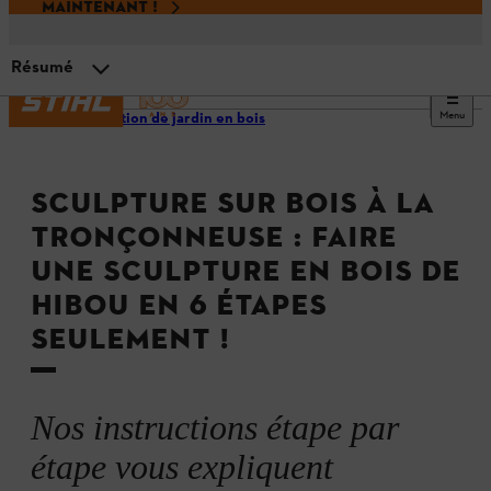
MAINTENANT !
Résumé
Menu
Décoration de jardin en bois
Matériel nécessaire
SCULPTURE SUR BOIS À LA
Étape 1 : enlevez l’écorce du tronc
TRONÇONNEUSE : FAIRE
UNE SCULPTURE EN BOIS DE
Étape 2 : dessinez un hibou sur le bois
HIBOU EN 6 ÉTAPES
SEULEMENT !
Étape 3 : découpez les contours à la tronçonneuse
Nos instructions étape par
Étape 4 : travaillez les détails
étape vous expliquent