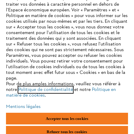
traiter vos données à caractère personnel en dehors de
l’Espace économique européen. Voir « Paramètres » et «
STIHL FAQ
Politique en matière de cookies » pour vous informer sur les
cookies utilisés par nous-mêmes et par les tiers. En cliquant
sur « Accepter tous les cookies », vous nous donnez votre
consentement pour l’utilisation de tous les cookies et le
VOTRE NAVIGATEUR INTERNET
traitement des données qui y sont associées. En cliquant
Contact
N'EST PLUS PRIS EN CHARGE
sur « Refuser tous les cookies », vous refusez l'utilisation
des cookies qui ne sont pas strictement nécessaires. Sous
Paramètres, vous pouvez accepter ou refuser les cookies
individuels. Vous pouvez retirer votre consentement pour
Vous utilisez un navigateur Internet que nous ne prenons plus
l’utilisation de cookies individuels ou de tous les cookies à
en charge, et certaines fonctionnalités de notre site ne
tout moment avec effet futur sous « Cookies » en bas de la
Politique de protection des données
peuvent fonctionner correctement. Pour une utilisation
page.
optimale de notre site, nous vous recommandons de passer à
Pour de plus amples informations, veuillez vous référer à
Mentions légales
Utilisation des cookies
notre
l'un des navigateurs suivants :
Politique de confidentialité
et notre
Politique en
matière de cookies
.
Informations juridiques
Mentions légales
firefox
chrome
Accepter tous les cookies
ANDREAS STIHL NV, Veurtstraat 117, 2870 Puurs-Sint-Amands,
België/Belgique
safari
edge
VAT Number: BE 0427.714.768
Refuser tous les cookies