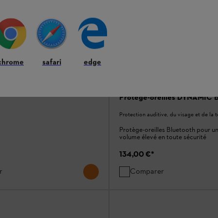
estier ADVANCE X-CLIMB
chrome
safari
edge
ve, du visage et de la tête
et avec protection auditive,
iale et coque de casque robuste
Protège-oreilles DYNAMIC 
Protection auditive, du visage et de la t
Protège-oreilles Bluetooth pour un 
volume élevé en toute sécurité
134,00 €
*
r
Comparer