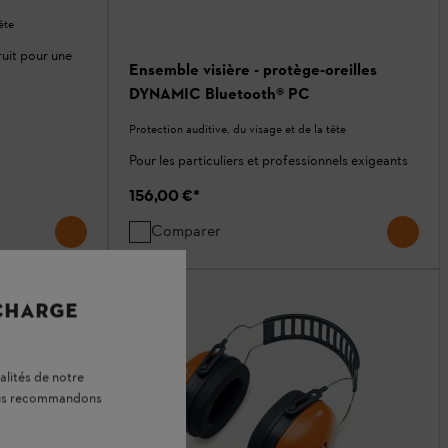
ête
ruit pour une
Ensemble visière - protège-oreilles
DYNAMIC Bluetooth® PC
Protection auditive, du visage et de la tête
Pour les particuliers et professionnels exigeants
156,00 €
*
Comparer
 CHARGE
alités de notre
vous recommandons