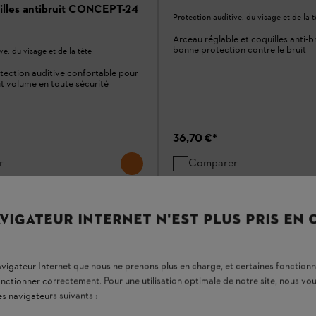
illes antibruit CONCEPT-24
Protection auditive, du visage et de la t
Arceau réglable et coquilles anti-b
bonne protection contre le bruit
ve, du visage et de la tête
ection auditive confortable pour
ut volume en toute sécurité
36,70 €
*
r
Comparer
VIGATEUR INTERNET N'EST PLUS PRIS EN
navigateur Internet que nous ne prenons plus en charge, et certaines fonctionn
onctionner correctement. Pour une utilisation optimale de notre site, nous 
es navigateurs suivants :