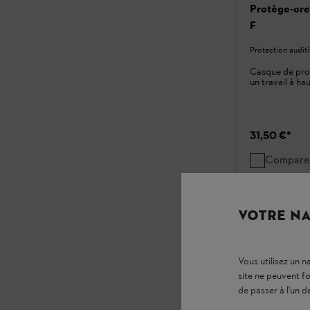
Protège-ore
F
Protection auditi
Casque de prot
un travail à ha
31,50 €
*
Compare
VOTRE NA
Vous utilisez un 
site ne peuvent f
de passer à l'un d