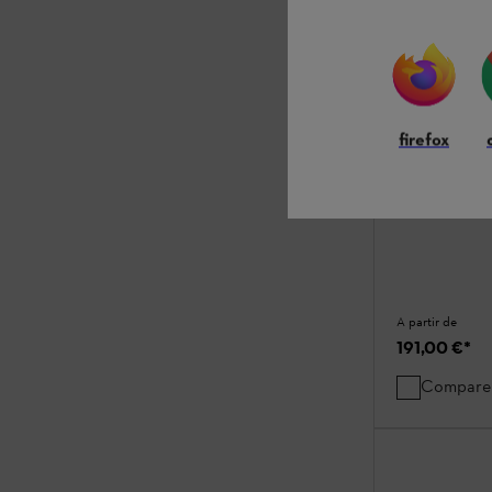
Casque for
firefox
Protection auditi
Ensemble compl
protection fac
A partir de
191,00 €
*
Compare