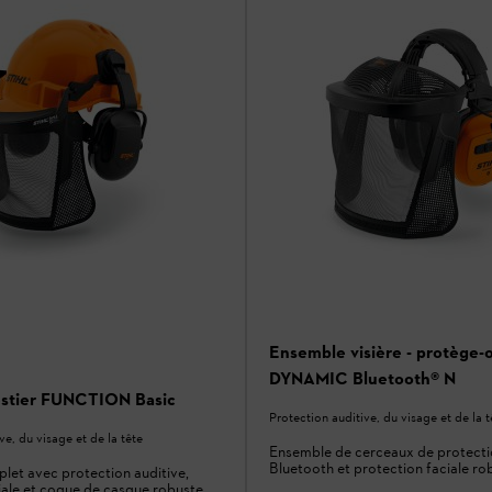
Ensemble visière - protège-o
DYNAMIC Bluetooth® N
estier FUNCTION Basic
Protection auditive, du visage et de la t
ve, du visage et de la tête
Ensemble de cerceaux de protecti
Bluetooth et protection faciale ro
et avec protection auditive,
iale et coque de casque robuste