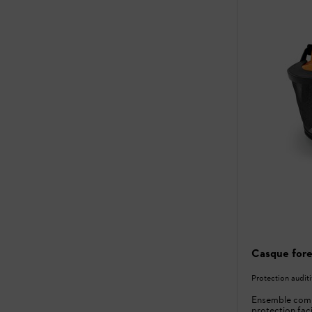
Casque for
Protection auditi
Ensemble compl
protection fac