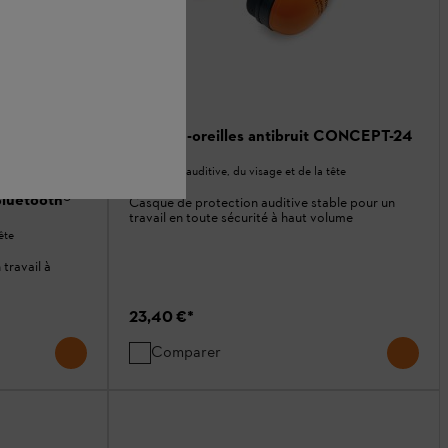
Protège-oreilles antibruit CONCEPT-24
Protection auditive, du visage et de la tête
Bluetooth®
Casque de protection auditive stable pour un
travail en toute sécurité à haut volume
ête
travail à
23,40 €
*
Comparer