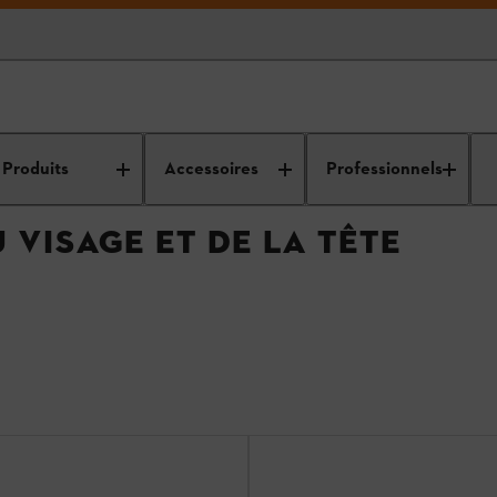
e
Protection auditive, du visage et de la tête
Produits
Accessoires
Professionnels
 VISAGE ET DE LA TÊTE